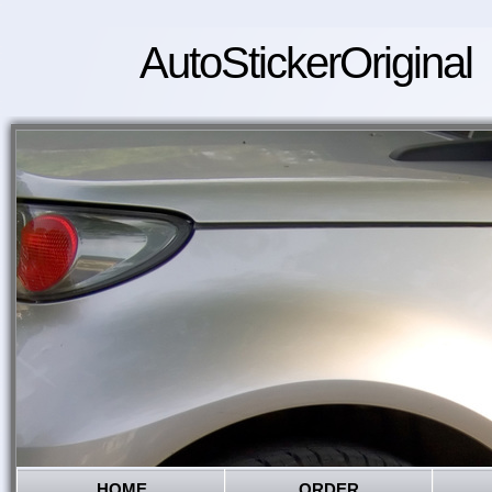
AutoStickerOriginal
HOME
ORDER