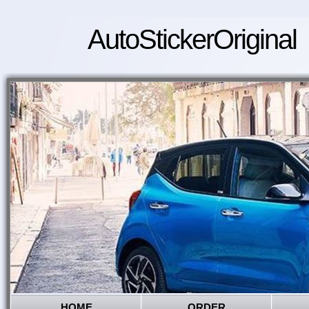
AutoStickerOriginal
HOME
ORDER