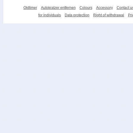
Oldtimer
Autokratzer entfernen
Colours
Accessory
Contact u
for individuals
Data protection
Right of withdrawal
Pri